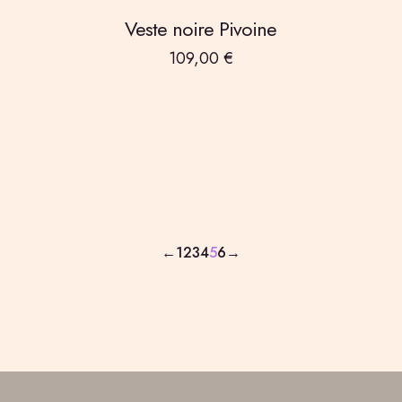
Veste noire Pivoine
109,00
€
←
1
2
3
4
5
6
→