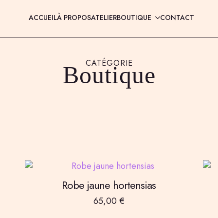
ACCUEIL
À PROPOS
ATELIER
BOUTIQUE
CONTACT
CATÉGORIE
Boutique
NT
Robe jaune hortensias
65,00
€
EN