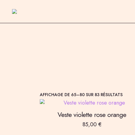
TRIÉ
AFFICHAGE DE 65–80 SUR 83 RÉSULTATS
DU
PLUS
RÉCE
Veste violette rose orange
AU
PLUS
85,00
€
ANCI