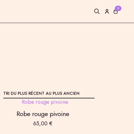
0
Search
for:
Robe rouge pivoine
65,00
€