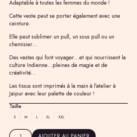
Adaptable à toutes les femmes du monde !
Cette veste peut se porter également avec une
ceinture.
Elle peut sublimer un pull, un sous pull ou un
chemisier…
Des vestes qui font voyager…et qui nourrissent la
culture Indienne…pleines de magie et de
créativité…
Les tissus sont imprimés à la main à l’atelier à
Jaipur avec leur palette de couleur !
Taille
S
M
L
XL
XXL
quantité
de
AJOUTER AU PANIER