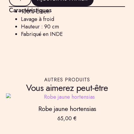
Veste
rouge
Caractéristiques
100% Coton
sans
manches
Lavage à froid
Hauteur : 90 cm
Fabriqué en INDE
AUTRES PRODUITS
Vous aimerez peut-être
Robe jaune hortensias
65,00
€