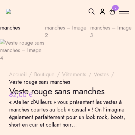
0
Search
for:
Accueil
Boutique
Vêtements
Vestes
Veste rouge sans manches
Veste rouge sans manches
62,00
€
« Atelier d’Ailleurs » vous présentent les vestes à
manches courtes au look « casual » ! On l’imagine
également parfaitement pour un look rock, boots,
short en cuir et collant noir…