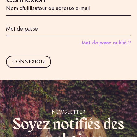
Nom
d'utilisateur
ou
adresse
e-
Mot
mail
de
*
passe
*
Mot de passe oublié ?
CONNEXION
NEWSLETTER
Soyez notifiés des