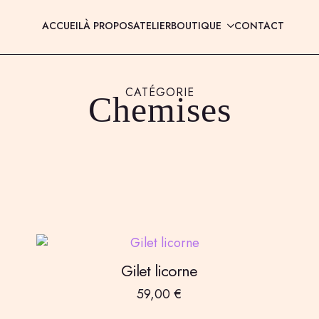
ACCUEIL
À PROPOS
ATELIER
BOUTIQUE
CONTACT
CATÉGORIE
Chemises
Gilet licorne
59,00
€