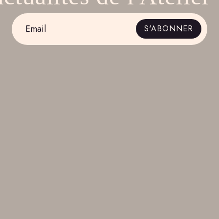
Email
S'ABONNER
*