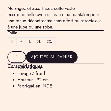
Mélangez et assortissez cette veste
exceptionnelle avec un jean et un pantalon pour
une tenue décontractée sans effort ou associez-la
à une jupe ou une robe.
Taille
S
M
L
XL
XXL
quantité
de
AJOUTER AU PANIER
Veste
fleurie
Caractéristiques
100% Coton
rouge
réversible
Lavage à froid
Hauteur : 92 cm
Fabriqué en INDE