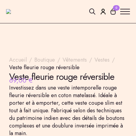
0
Search
for:
Accueil
Boutique
Vêtements
Vestes
Veste fleurie rouge réversible
Veste fleurie rouge réversible
69,00
€
Investissez dans une veste intemporelle rouge
fleurie réversible en coton matelassé. Idéale à
porter et à emporter, cette veste coupe slim est
tout à fait unique. Fabriqué selon des techniques
du patrimoine indien avec des détails de boutons
complexes et une doublure inversée imprimée à
la main.