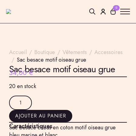
0
Search
for:
Accueil
Boutique
Vêtements
Accessoires
Sac besace motif oiseau grue
Sac besace motif oiseau grue
34,00
€
20 en stock
quantité
de
Sac
besace
AJOUTER AU PANIER
motif
oiseau
Caractéristiques
grue
Sac besace cabas en coton motif oiseau grue
bleu marine et blanc.