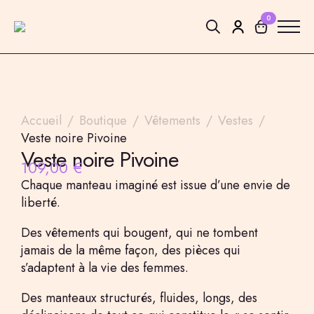
0
Search
for:
Accueil
Boutique
Vêtements
Vestes
Veste noire Pivoine
Veste noire Pivoine
109,00
€
Chaque manteau imaginé est issue d’une envie de
liberté.
Des vêtements qui bougent, qui ne tombent
jamais de la même façon, des pièces qui
s’adaptent à la vie des femmes.
Des manteaux structurés, fluides, longs, des