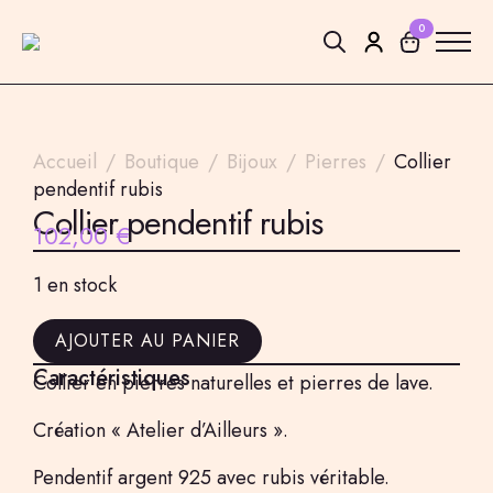
0
Search
for:
Accueil
Boutique
Bijoux
Pierres
Collier
pendentif rubis
Collier pendentif rubis
102,00
€
1 en stock
AJOUTER AU PANIER
Caractéristiques
Collier en pierres naturelles et pierres de lave.
Création « Atelier d’Ailleurs ».
Pendentif argent 925 avec rubis véritable.