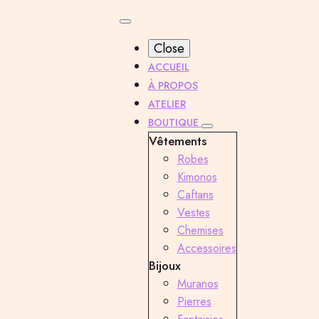
Close
ACCUEIL
Accueil
Bout
À PROPOS
ex voto
ATELIER
Sautoir
BOUTIQUE
Vêtements
72,00
€
Robes
Kimonos
Caftans
1 en stock
Vestes
Chemises
quantité
AJOUTER AU
Accessoires
de
Bijoux
Caractéristiq
Sautoir en perle
Sautoir
Muranos
perles en oeil d
bleu
Pierres
ex