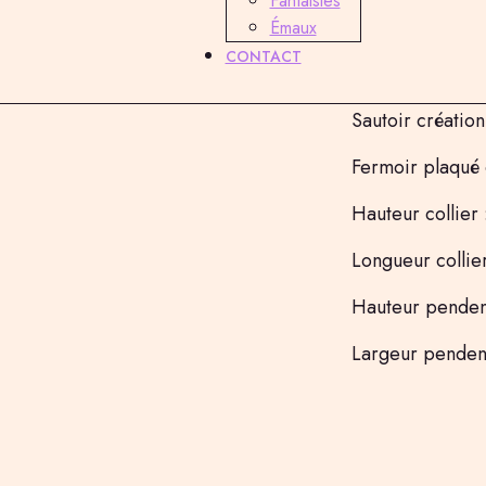
Pendentif fabrica
Fantaisies
voto
Émaux
Pendentif en pl
CONTACT
véritable topaz
Sautoir création 
Fermoir plaqué 
Hauteur collier 
Longueur collie
Hauteur pendent
Largeur pendent