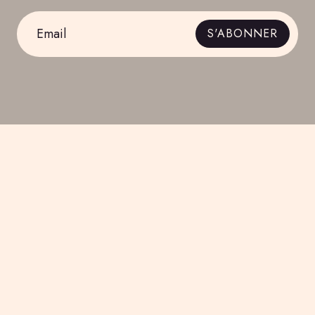
Email
S'ABONNER
*