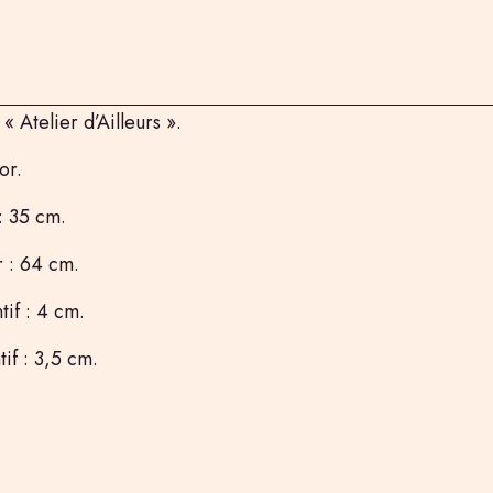
tion artisanale « Atelier d’ailleurs »
aqué or, et en pierre précieuse,
e bleue.
« Atelier d’Ailleurs ».
or.
: 35 cm.
r : 64 cm.
if : 4 cm.
if : 3,5 cm.