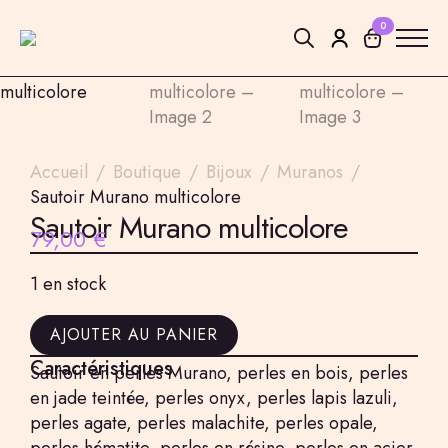
0
Search
for:
Accueil
Boutique
Bijoux
Muranos
Sautoir Murano multicolore
Sautoir Murano multicolore
79,00
€
1 en stock
AJOUTER AU PANIER
Caractéristiques
Sautoir en perles Murano, perles en bois, perles
en jade teintée, perles onyx, perles lapis lazuli,
perles agate, perles malachite, perles opale,