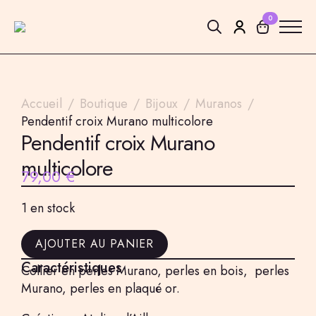
0
Search
for:
Accueil
Boutique
Bijoux
Muranos
Pendentif croix Murano multicolore
Pendentif croix Murano
multicolore
79,00
€
1 en stock
AJOUTER AU PANIER
Caractéristiques
Collier en perles Murano, perles en bois, perles
Murano, perles en plaqué or.