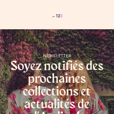
←
1
2
3
NEWSLETTER
Soyez notifiés des
prochaines
collections et
actualités de