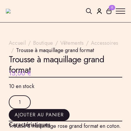
0
Search
for:
Accueil
Boutique
Vêtements
Accessoires
Trousse à maquillage grand format
Trousse à maquillage grand
format
15,00
€
10 en stock
quantité
de
Trousse
à
AJOUTER AU PANIER
maquillage
grand
Caractéristiques
format
Trousse à maquillage rose grand format en coton.