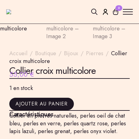
0
Search
for:
Accueil
Boutique
Bijoux
Pierres
Collier
croix multicolore
Collier croix multicolore
55,00
€
1 en stock
AJOUTER AU PANIER
Caractéristiques
Collier en pierres naturelles, perles oeil de chat
bleu, perles en verre, perles quartz rose, perles
lapis lazuli, perles grenat, perles onyx violet.