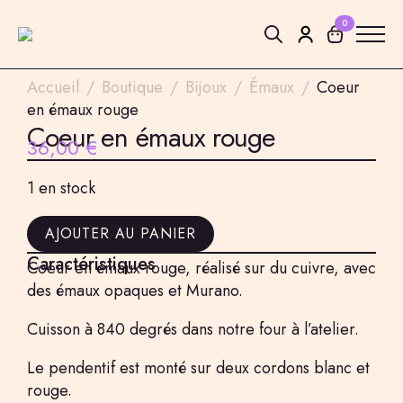
0
Search
Accueil
Boutique
Bijoux
Émaux
Coeur
for:
en émaux rouge
Coeur en émaux rouge
36,00
€
1 en stock
AJOUTER AU PANIER
Caractéristiques
Coeur en émaux rouge, réalisé sur du cuivre, avec
des émaux opaques et Murano.
Cuisson à 840 degrés dans notre four à l’atelier.
Le pendentif est monté sur deux cordons blanc et
rouge.